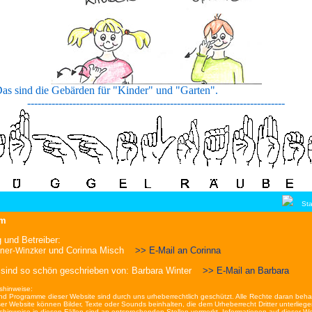
Das sind die Gebärden für "Kinder" und "Garten"
--------------------------------------------------------------------------
Sta
um
 und Betreiber:
und Corinna Misch
>> E-Mail an Corinna
ner-Winzker
e sind so schön geschrieben von: Barbara Winter
>> E-Mail an Barbara
shinweise:
und Programme dieser Website sind durch uns urheberrechtlich geschützt. Alle Rechte daran behal
eser Website können Bilder, Texte oder Sounds beinhalten, die dem Urheberrecht Dritter unterliege
shinweise in diesen Fällen sind an entsprechenden Stellen vermerkt. Informationen auf dieser We