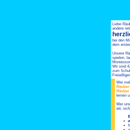
Liebe Räu
andere net
herzl
bei den M
dem ersten
Unsere Räu
spielen, l
Montessori
Wir sind 4
zum Schule
Freiwillige
Wer meh
Räuber
Räuber
lernen u
Wer uns
wir, sic
w
h
w