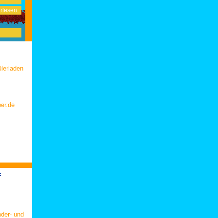
rlesen
lerladen
er.de
:
nder- und