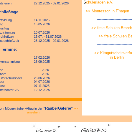
S
chülerläden e.V.
tsferien
22.12.2025 - 02.01.2026
>> Montessori in F'hagen
chließtage
------------------------------
tbildung
14.11.2025
ag
15.05.2026
>> freie Schulen Brand
usflug
 Aufräumtag
10.07.2026
>> freie Schulen Be
hließzeit
13.07. - 31.07.2026
tsschließzeit
23.12.2025 - 02.01.2026
------------------------------
 Termine:
>> Kitagutscheinverf
in Berlin
17.02.2026
erversammlung
23.09.2025
he
2026
ahrt
2026
 Vorschulkinder
26.06.2026
est
04.07.2026
fest
07.11.2025
tstheater VS
12.12.2025
"RäuberGalerie"
vom Müggelräuber-Alltag in der
-->
ansehen