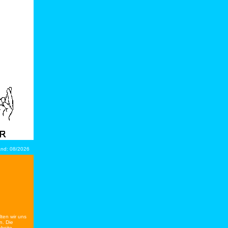
.
nd:
08/2026
ten wir uns
n. Die
bsite,