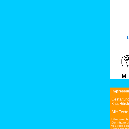
Impress
Gestaltung
Knut Hörch
Alle Text
Urheberrecht
Die Inhalte 
vor. Teile di
Urheberrecht