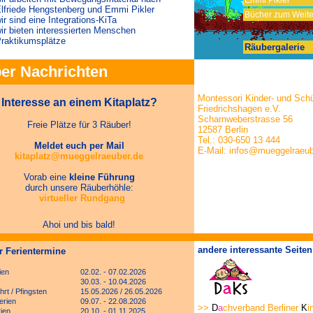
Emmi Pikler
lfriede Hengstenberg und Emmi Pikler
Bücher zum Weite
ir sind eine Integrations-KiTa
ir bieten interessierten Menschen
raktikumsplätze
Räubergalerie
er Nachrichten
Montessori Kinder- und Schü
Interesse an einem Kitaplatz?
Friedrichshagen e.V.
Scharnweberstrasse 56
Freie Plätze für 3 Räuber!
12587 Berlin
Tel.: 030-650 13 444
Meldet euch per Mail
E-Mail: infos@mueggelraeub
kitaplatz@mueggelraeuber.de
Vorab eine
kleine Führung
durch unsere Räuberhöhle:
virtueller Rundgang
Ahoi und bis bald!
andere interessante Seiten
r Ferientermine
ien
02.02. - 07.02.2026
30.03. - 10.04.2026
rt / Pfingsten
15.05.2026 / 26.05.2026
erien
09.07. - 22.08.2026
>>
D
a
chverband Berliner
K
i
ien
20.10. - 01.11.2025