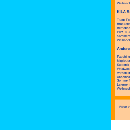
Weihnach
KILA S
Team-For
Brückent
Betriebsa
Putz- u.
Sommersc
Weihnach
Andere
Fasching
Mitglied
Subotnik
Waldwoc
Vorschulf
Abschied
Sommerf
Laternen
Weihnach
Bilder 