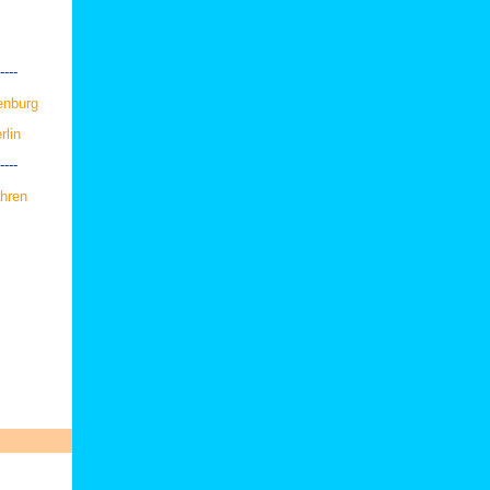
----
enburg
rlin
----
ahren