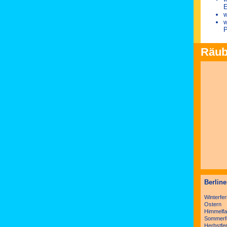
E
w
w
P
Räub
Berline
Winterfer
Ostern
Himmelfah
Sommerf
Herbstfer