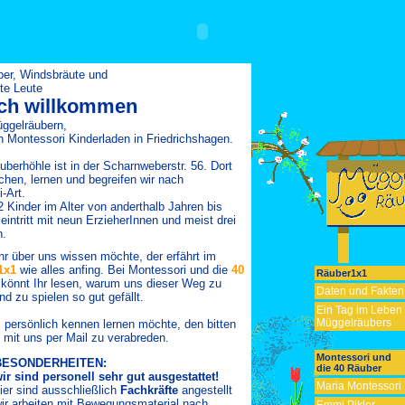
ber, Windsbräute und
te Leute
ich willkommen
üggelräubern,
 Montessori Kinderladen in Friedrichshagen.
berhöhle ist in der Scharnweberstr. 56. Dort
achen, lernen und begreifen wir nach
-Art.
2 Kinder im Alter von anderthalb Jahren
bis
intritt mit neun ErzieherInnen und meist drei
n.
r über uns wissen möchte, der erfährt im
1x1
wie alles anfing. Bei Montessori und die
40
Räuber1x1
könnt Ihr lesen, warum uns dieser Weg zu
Daten und Fakten
nd zu spielen so gut gefällt.
Ein Tag im Leben
Müggelräubers
 persönlich kennen lernen möchte, den bitten
h mit uns per Mail zu verabreden.
Montessori und
BESONDERHEITEN:
die 40 Räuber
ir sind personell sehr gut ausgestattet!
Maria Montessori
ier sind ausschließlich
Fachkräfte
angestellt
ir arbeiten mit Bewegungsmaterial nach